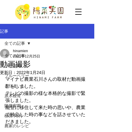
記事
全ての記事
hinamien
全ての記事
2021年12月25日
動画撮影
ひなみ柿
更新日：
2022年1月24日
ブルーベリー
マイナビ農業石川さんの取材だ動画撮
さつまいも
影をしました。
テレビの撮影の様な本格的な撮影で緊
原木椎茸
張しました。
陽菜実園
能登に移住して来た時の思いや、農業
で独立した時の事などを話させていた
柳田 尚利
だきました。
農家のレシピ