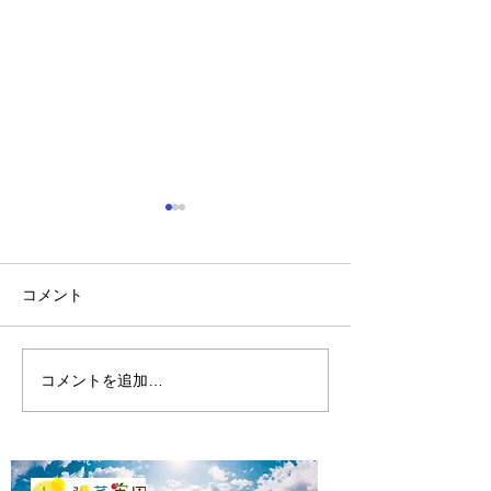
コメント
陽菜実園・柳田の思い
コメントを追加…
2023年8月8日
川原さんと無肥