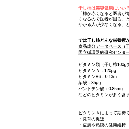
干し柿は美容健康にいい
「柿が赤くなると医者が
くなるので医者が困る」
かかる人が少なくなる、
では干し柿どんな栄養素
食品成分データベース（
国立循環器病研究センタ
ビタミン類（干し柿100
ビタミンＡ：120μg
ビタミンB6：0.13m
葉酸：35μg
パントテン酸：0.85mg
などのビタミンが多く含
ビタミンＡによって期待
・発育の促進
・皮膚や粘膜の健康維持