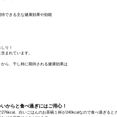
期待できる主な健康効果や効能
と
っしり！
に含まれています。
きから、干し柿に期待される健康効果は
いいからと食べ過ぎにはご用心！
で276kcal、白いごはんのお茶碗１杯が240kcalなので食べ過ぎ