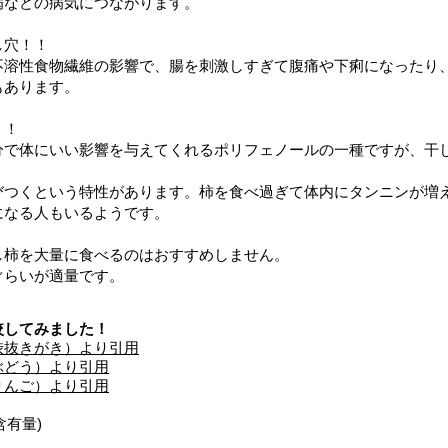
病などの病気につながります。
し穴！！
不溶性食物繊維の影響で、腸を刺激しすぎて腹痛や下痢になったり
もあります。
！！
分で体にいい影響を与えてくれるポリフェノールの一種ですが、干
びつくという特性があります。柿を食べ過ぎて体内にタンニンが増
になる人もいるようです。
し柿を大量に食べるのはおすすめしません。
ぐらいが適量です。
較してみました！
渋抜きがき）より引用
ぶどう）より引用
りんご）より引用
含有量)