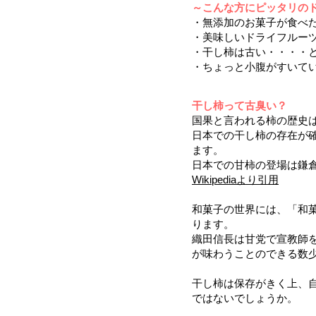
～こんな方にピッタリの
・無添加のお菓子が食べ
・美味しいドライフルー
・干し柿は古い・・・・
・ちょっと小腹がすいて
干し柿って古臭い？
国果と言われる柿の歴史
日本での干し柿の存在が確
ます。
日本での甘柿の登場は鎌
Wikipediaより引用
和菓子の世界には、「和
ります。
織田信長は甘党で宣教師
が味わうことのできる数
干し柿は保存がきく上、
ではないでしょうか。