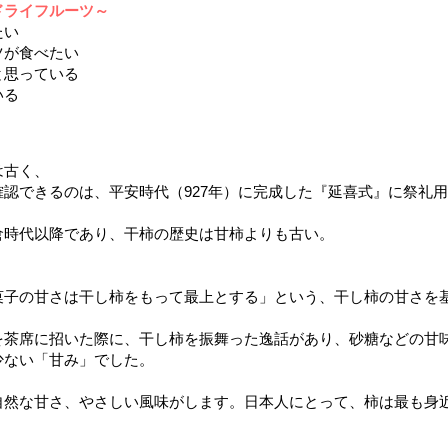
ドライフルーツ～
たい
ツが食べたい
と思っている
いる
は古く、
認できるのは、平安時代（927年）に完成した『延喜式』に祭礼
倉時代以降であり、干柿の歴史は甘柿よりも古い。
菓子の甘さは干し柿をもって最上とする」という、干し柿の甘さを
を茶席に招いた際に、干し柿を振舞った逸話があり、砂糖などの甘
少ない「甘み」でした。
自然な甘さ、やさしい風味がします。日本人にとって、柿は最も身