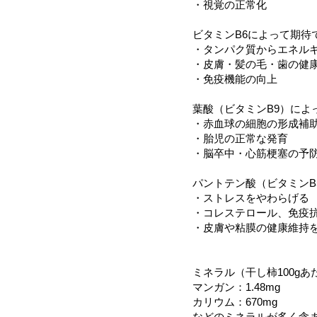
・視覚の正常化
ビタミンB6によって期待
・タンパク質からエネル
・皮膚・髪の毛・歯の健
・免疫機能の向上
葉酸（ビタミンB9）によ
・赤血球の細胞の形成補
・胎児の正常な発育
・脳卒中・心筋梗塞の予
パントテン酸（ビタミンB
・ストレスをやわらげる
・コレステロール、免疫
・皮膚や粘膜の健康維持
ミネラル（干し柿100g
マンガン：1.48mg
カリウム：670mg
などのミネラルが多く含