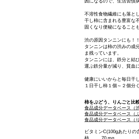
因になるので、生活習慣
不溶性食物繊維にも落と
干し柿に含まれる豊富な
固くなり便秘になること
渋の原因タンニンにも！
タンニンは柿の渋みの成
ま残っています。
タンニンには、鉄分と結
運ぶ鉄分量が減り、貧血
健康にいいからと毎日干
１日干し柿１個～２個分
柿をぶどう、りんごと比
食品成分データベース（
食品成分データベース（
食品成分データベース（
ビタミンC(100gあたりの
柿 70 mg