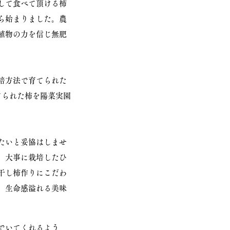
して食べて頂ける柿
ら始まりました。農
植物の力を信じ無肥
培方法で育てられた
てられた柿を陽菜実園
たいと妥協はしませ
。大事に栽培したひ
干し柿作りにこだわ
、生命感溢れる美味
でいてくれるよう