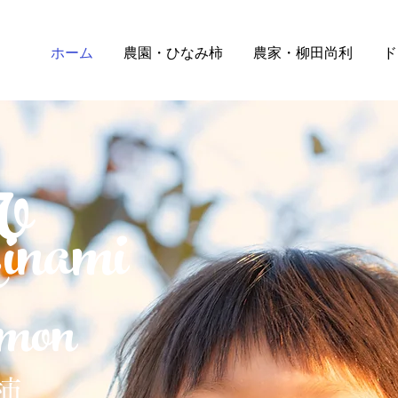
ホーム
農園・ひなみ柿
農家・柳田尚利
ド
o
inami
mon
柿