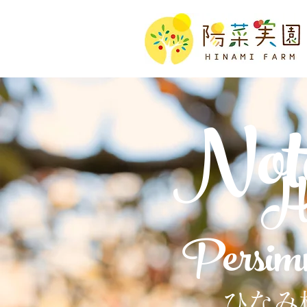
Not
H
Persim
ひなみ