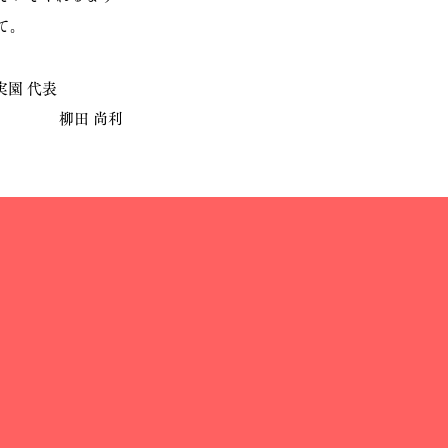
て。
実園 代表
​柳田
尚利