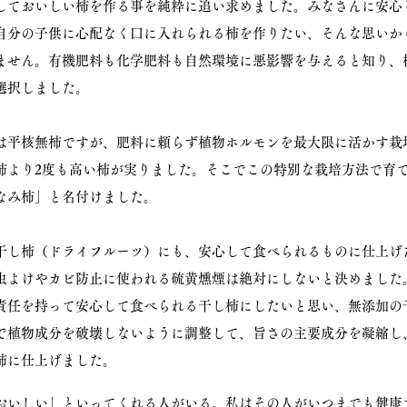
しておいしい柿を作る事を純粋に追い求めました。みなさんに安心
自分の子供に心配なく口に入れられる柿を作りたい、そんな思いか
ません。有機肥料も化学肥料も自然環境に悪影響を与えると知り、
選択しました。
は平核無柿ですが、肥料に頼らず植物ホルモンを最大限に活かす栽
柿より2度も高い柿が実りました。そこでこの特別な栽培方法で育
なみ柿」と名付けました。
干し柿（ドライフルーツ）にも、安心して食べられるものに仕上げ
虫よけやカビ防止に使われる硫黄燻煙は絶対にしないと決めました
責任を持って安心して食べられる干し柿にしたいと思い、無添加の
燥で植物成分を破壊しないように調整して、旨さの主要成分を凝縮し
柿に仕上げました。
おいしい」といってくれる人がいる。私はその人がいつまでも健康