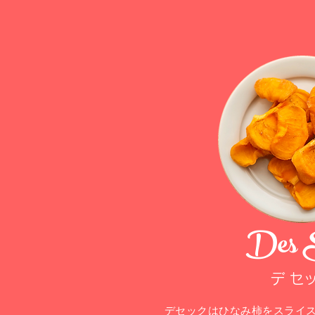
Des 
​デ セ
デセックはひなみ柿をスライ