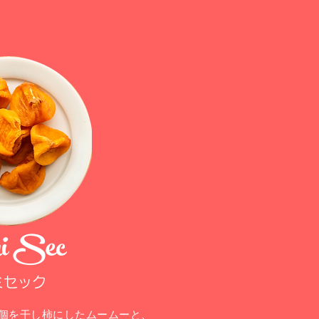
i Sec
ミセック
個を干し柿にしたムームーと、