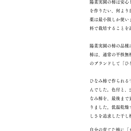
陽菜実園の柿は安心
を作りたい、何より
薬は最小限しか使い
料で栽培することを
陽菜実園の柿の品種
柿は、通常の平核無
のブランドして「ひ
ひなみ柿で作られる
んでした。色付と、
なみ柿を、最後まで
りました。
​低温乾
しさを追求した干し
自分の育てた柿に「