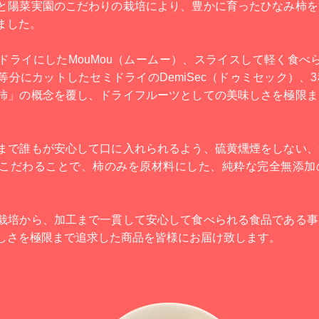
と陽菜実園のこだわりの栽培により、豊かに育ったひなみ柿を
ました。
ライにしたMouMou（ムームー）、スライスして軽く食べられ
等分にカットしたセミドライのDemiSec（ドゥミセック）、
柿」の概念を覆し、ドライフルーツとしての美味しさを極限ま
。
まで誰もが安心して口に入れられるよう、硫黄燻煙をしない、
こだわることで、柿のみを原材料にした、純粋な完全無添加
栽培から、加工まで一貫して安心して食べられる食品である事
しさを極限まで追求した商品を皆様にお届け致します。