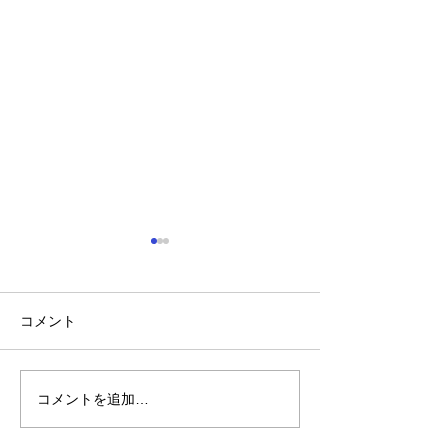
コメント
コメントを追加…
2023年 無肥料栽培ひな
2023年 ひな
み柿 草刈りと摘果
しません！その理