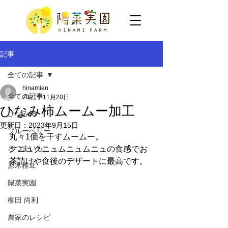
記事
全ての記事
hinamien
全ての記事
2021年11月20日
ひなみ柿ムームー加工
ひなみ柿
更新日：
2023年9月15日
ブルーベリー
丸々1個を干すムームー。
さつまいも
クニュクニュムニュムニュの食感でお
茶請けや食後のデザートに最高です。
原木椎茸
陽菜実園
柳田 尚利
農家のレシピ