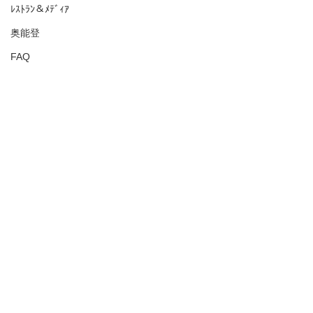
ﾚｽﾄﾗﾝ＆ﾒﾃﾞｨｱ
奥能登
FAQ