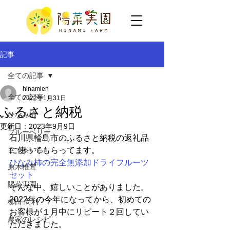
記事
全ての記事
hinamien
全ての記事
2022年1月31日
ふるさと納税
ひなみ柿
更新日：
2023年9月9日
ブルーベリー
石川県輪島市のふるさと納税の返礼品
さつまいも
に使ってもらってます。
ひなみ柿の完全無添加ドライフルーツ
原木椎茸
セット 
陽菜実園
そんな中、嬉しいことがありました。
2022年の今年になってから、初めての
柳田 尚利
お客様が１月中にリピート２回してい
農家のレシピ
ただきました。