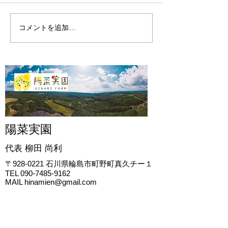
コメントを追加…
2023年 無肥料栽培ひな
2023年 ひな
み柿 草刈りと摘果
しません！その理
陽菜実園
代表 柳田
尚利
〒928-0221
石川県輪島市町野町真久チー１
TEL
090-7485-9162
MAIL
hinamien@gmail.com