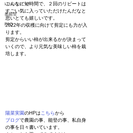
こんなに短時間で、２回のリピートは
ﾚｽﾄﾗﾝ＆ﾒﾃﾞｨｱ
すごい気に入っていただけたんだなと
奥能登
思いとても嬉しいです。
FAQ
2022年の収穫に向けて剪定にも力が入
ります。
剪定からいい柿が出来るかが決まって
いくので、より元気な美味しい柿を栽
培します。
陽菜実園
のHPは
こちら
から
ブログ
で農園の事、能登の事、私自身
の事を日々書いています。