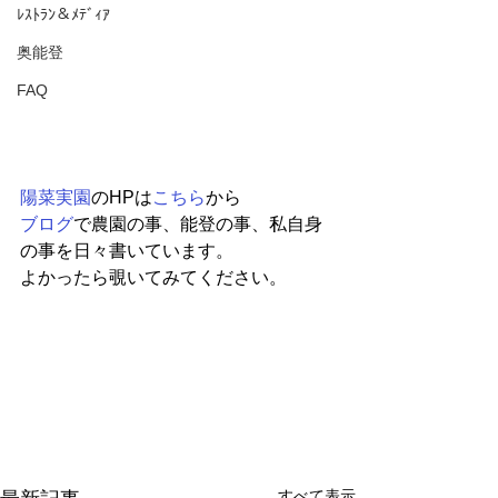
ﾚｽﾄﾗﾝ＆ﾒﾃﾞｨｱ
奥能登
FAQ
陽菜実園
のHPは
こちら
から
ブログ
で農園の事、能登の事、私自身
の事を日々書いています。
よかったら覗いてみてください。
すべて表示