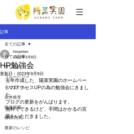
記事
全ての記事
hinamien
全ての記事
2022年3月8日
HP勉強会
ひなみ柿
更新日：
2023年9月9日
ブルーベリー
去年作成した、陽菜実園のホームペー
さつまいも
ジのアクセスUPの為の勉強会にきまし
た。
原木椎茸
ブログの更新をがんばります。
陽菜実園
無料でできるけど、手間はかかるの言
葉をいただきました。
柳田 尚利
農家のレシピ