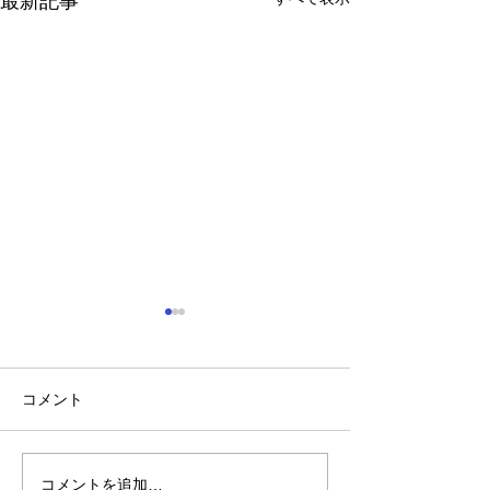
最新記事
コメント
陽菜実園・柳田の思い
コメントを追加…
2023年8月8日