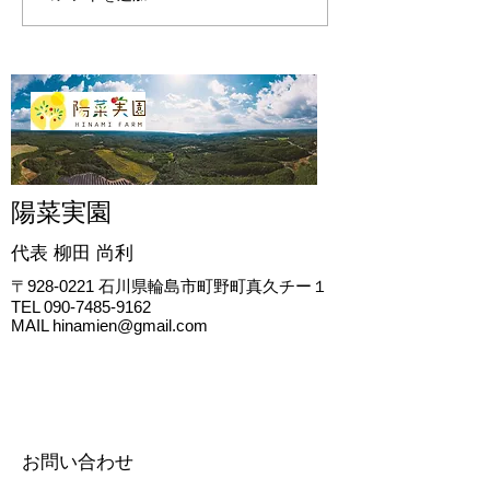
川原さんと無肥
陽菜実園
代表 柳田
尚利
〒928-0221
石川県輪島市町野町真久チー１
TEL
090-7485-9162
MAIL
hinamien@gmail.com
お問い合わせ