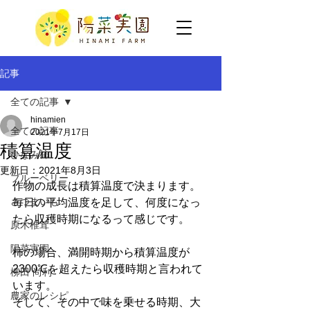
記事
全ての記事
hinamien
全ての記事
2021年7月17日
積算温度
ひなみ柿
更新日：
2021年8月3日
ブルーベリー
作物の成長は積算温度で決まります。
さつまいも
毎日の平均温度を足して、何度になっ
たら収穫時期になるって感じです。
原木椎茸
陽菜実園
柿の場合、満開時期から積算温度が
2300℃を超えたら収穫時期と言われて
柳田 尚利
います。
農家のレシピ
そして、その中で味を乗せる時期、大