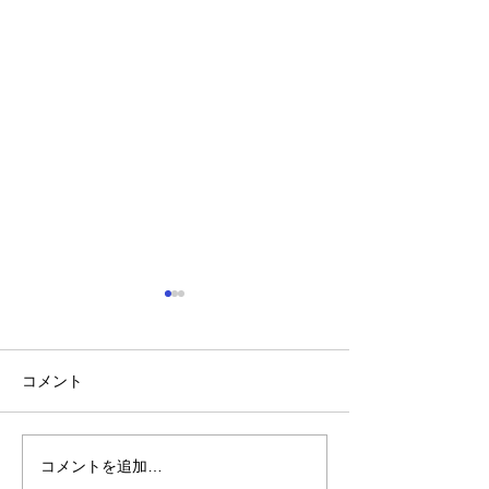
コメント
陽菜実園の開墾
陽菜実園の2024年
コメントを追加…