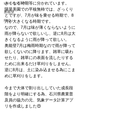
きくなる時期等に分かれています。
ﾚｽﾄﾗﾝ＆ﾒﾃﾞｨｱ
陽菜美園での平核無柿では、ざっくり
奥能登
とですが、7月が味を乗せる時期で、8
FAQ
月が大きくなる時期です。
なので、7月は味が薄くならないように
雨が降らないで欲しいし、逆に8月は大
きくなるように雨が降って欲しい。
奥能登7月は梅雨時期なので雨が降って
欲しくないのに降ります、雑草に吸わ
せたり、雑草にの表面を流したりする
ために出来るだけ草刈りをしません。
逆に8月は、土に染み込ませる為にこま
めに草刈りをします。
今まで大体で割り出ししていた成長段
階をより明確にする為、石川県農業普
及員の協力の元、気象データ計算アプ
リを作成しました😍