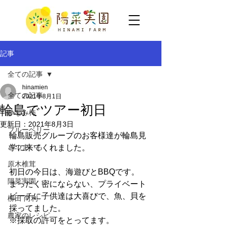
記事
全ての記事
hinamien
全ての記事
2021年8月1日
輪島でツアー初日
ひなみ柿
更新日：
2021年8月3日
ブルーベリー
輪島販売グループのお客様達が輪島見
さつまいも
学に来てくれました。
原木椎茸
初日の今日は、海遊びとBBQです。
陽菜実園
まったく密にならない、プライベート
ビーチに子供達は大喜びで、魚、貝を
柳田 尚利
採ってました。
農家のレシピ
※採取の許可をとってます。