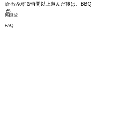
たっぷり３時間以上遊んだ後は、BBQ
ﾚｽﾄﾗﾝ＆ﾒﾃﾞｨｱ
😊
奥能登
FAQ