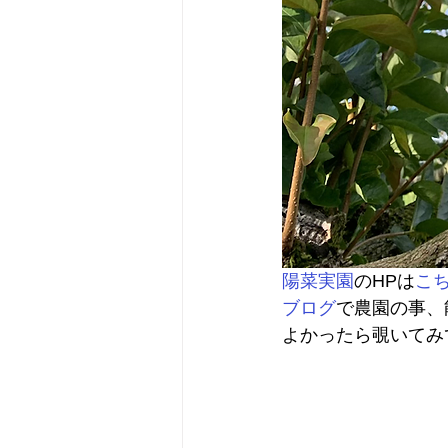
陽菜実園
のHPは
こ
ブログ
で農園の事、
よかったら覗いてみ