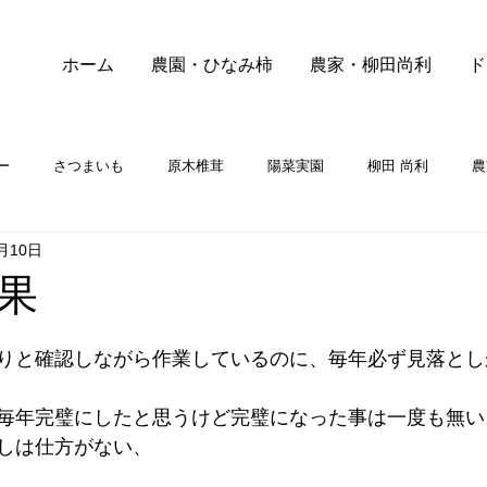
ホーム
農園・ひなみ柿
農家・柳田尚利
ド
ー
さつまいも
原木椎茸
陽菜実園
柳田 尚利
農
月10日
果
りと確認しながら作業しているのに、毎年必ず見落とし
毎年完璧にしたと思うけど完璧になった事は一度も無い
しは仕方がない、