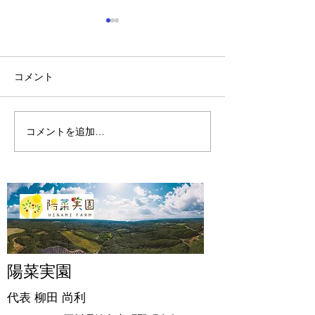
コメント
陽菜実園の開墾
陽菜実園の2024年
コメントを追加…
陽菜実園
代表 柳田
尚利