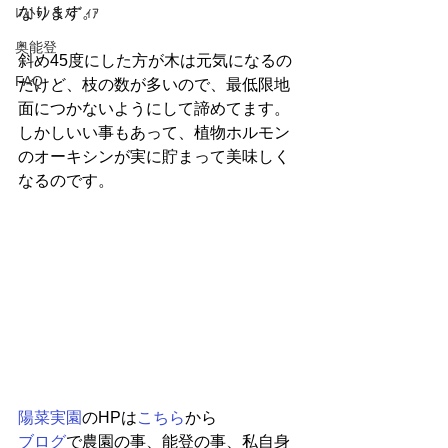
なります。
ﾚｽﾄﾗﾝ＆ﾒﾃﾞｨｱ
奥能登
斜め45度にした方が木は元気になるの
FAQ
だけど、枝の数が多いので、最低限地
面につかないようにして諦めてます。
しかしいい事もあって、植物ホルモン
のオーキシンが実に貯まって美味しく
なるのです。
陽菜実園
のHPは
こちら
から
ブログ
で農園の事、能登の事、私自身