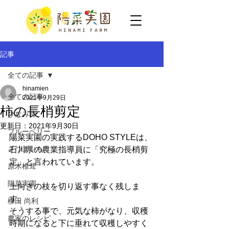
記事
全ての記事
hinamien
全ての記事
2021年9月29日
柿の長梢剪定
ひなみ柿
更新日：
2021年9月30日
ブルーベリー
陽菜実園の実践するDOHO STYLEは、
さつまいも
石川県の農業指導員に「究極の長梢剪
定」と言われています。
原木椎茸
陽菜実園
上向きの枝を切り返す事なく残しま
す。
柳田 尚利
そうする事で、元気な柿がなり、収穫
農家のレシピ
時期になると下に垂れて収穫しやすく