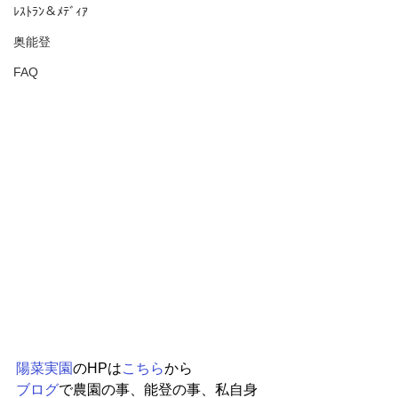
ﾚｽﾄﾗﾝ＆ﾒﾃﾞｨｱ
奥能登
FAQ
陽菜実園
のHPは
こちら
から
ブログ
で農園の事、能登の事、私自身