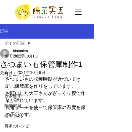
記事
全ての記事
hinamien
全ての記事
2021年10月1日
さつまいも保管庫制作1
ひなみ柿
更新日：
2021年10月6日
ブルーベリー
さつまいもの収穫時期が近づいてき
さつまいも
て、保管庫を作りをしています。
お願いした大工さんがぎっくり腰で作
原木椎茸
業が遅れています。
陽菜実園
農電サーモを使って保管庫の温度を保
つ予定です。
柳田 尚利
農家のレシピ