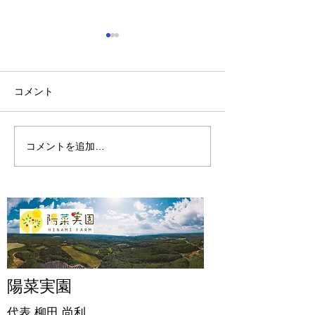
コメント
陽菜実園の開墾
陽菜実園の2024年
コメントを追加…
陽菜実園
代表 柳田
尚利