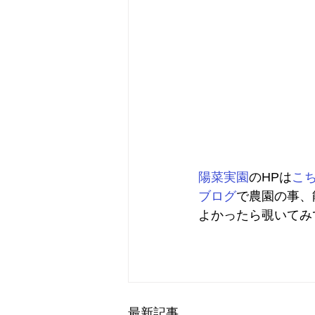
陽菜実園
のHPは
こ
ブログ
で農園の事、
よかったら覗いてみ
最新記事