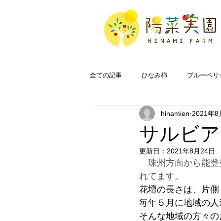
全ての記事
ひなみ柿
ブルーベリ
hinamien
2021年8
奥能登
FAQ
サルビア
更新日：
2021年8月24日
　珠州方面から能登
れてます。
花壇の長さは、片側
毎年５月に地域の人
そんな地域の方々の