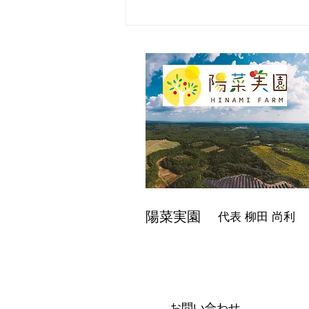
陽菜実園
代表 柳田
尚利
お問い合わせ