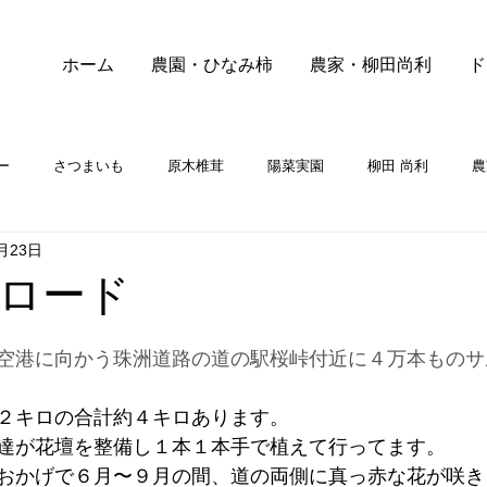
ホーム
農園・ひなみ柿
農家・柳田尚利
ド
ー
さつまいも
原木椎茸
陽菜実園
柳田 尚利
農
月23日
ロード
空港に向かう珠洲道路の道の駅桜峠付近に４万本ものサ
２キロの合計約４キロあります。
達が花壇を整備し１本１本手で植えて行ってます。
おかげで６月〜９月の間、道の両側に真っ赤な花が咲き