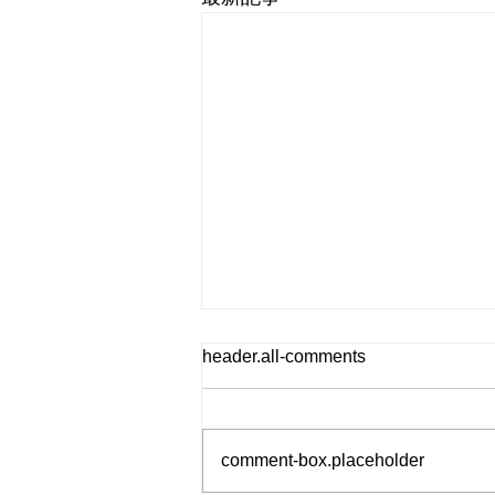
header.all-comments
町野川稚鮎放流
comment-box.placeholder