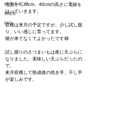
ﾚｽﾄﾗﾝ＆ﾒﾃﾞｨｱ
地面から20cm、40cmの高さに電線を
はっていきます。
奥能登
FAQ
収穫は来月の予定ですが、少し試し掘
り、いい感じに育ってます。
猪が来てなくてよかったです😅
試し掘りのさつまいもは夜に天ぷらに
なりました。美味しい天ぷらだったの
で。
来月収穫して熟成後の焼き芋、干し芋
が楽しみです。