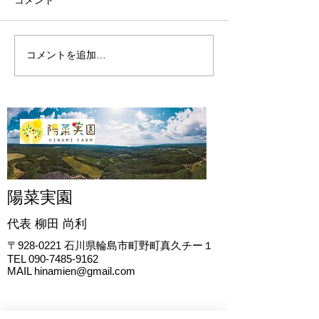
陽菜実園の開墾
陽菜実園の2024年
コメントを追加…
陽菜実園
代表 柳田
尚利
〒928-0221
石川県輪島市町野町真久チー１
TEL
090-7485-9162
MAIL
hinamien@gmail.com