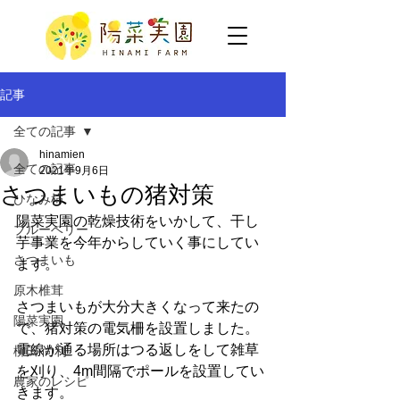
記事
全ての記事
hinamien
全ての記事
2021年9月6日
さつまいもの猪対策
ひなみ柿
陽菜実園の乾燥技術をいかして、干し
ブルーベリー
芋事業を今年からしていく事にしてい
さつまいも
ます。
原木椎茸
さつまいもが大分大きくなって来たの
陽菜実園
で、猪対策の電気柵を設置しました。
電線が通る場所はつる返しをして雑草
柳田 尚利
を刈り、4m間隔でポールを設置してい
農家のレシピ
きます。