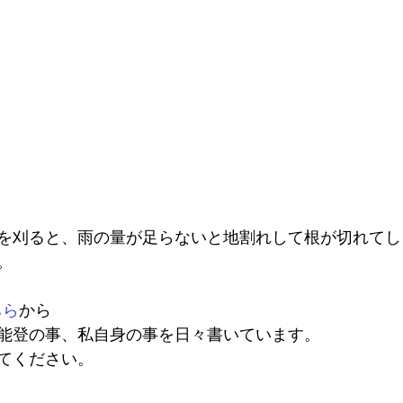
を刈ると、雨の量が足らないと地割れして根が切れてし
。
ちら
から
能登の事、私自身の事を日々書いています。
てください。