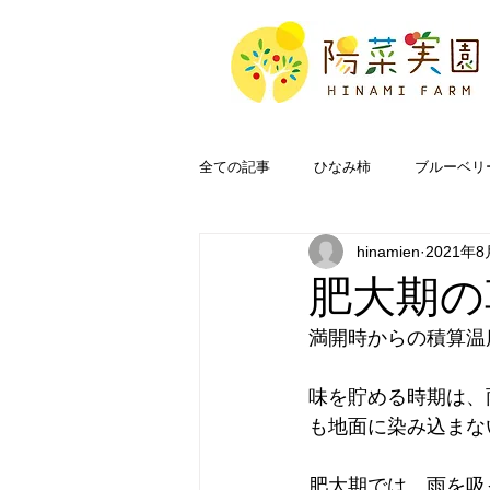
全ての記事
ひなみ柿
ブルーベリ
hinamien
2021年8
奥能登
FAQ
肥大期の
満開時からの積算温
味を貯める時期は、
も地面に染み込まな
肥大期では、雨を吸