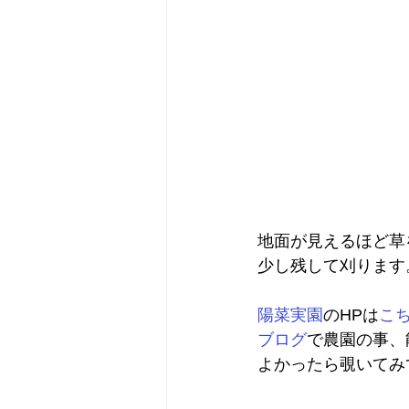
地面が見えるほど草
少し残して刈ります
陽菜実園
のHPは
こ
ブログ
で農園の事、
よかったら覗いてみ