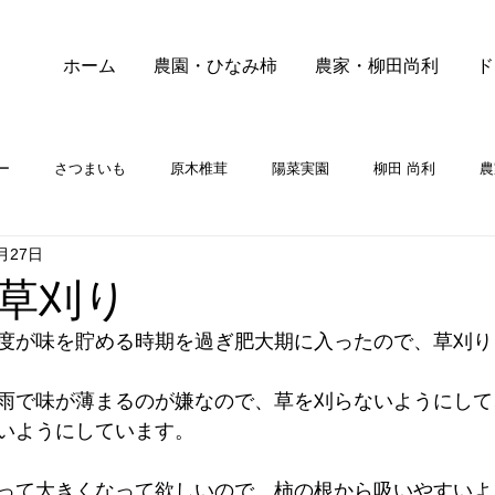
ホーム
農園・ひなみ柿
農家・柳田尚利
ド
ー
さつまいも
原木椎茸
陽菜実園
柳田 尚利
農
月27日
草刈り
度が味を貯める時期を過ぎ肥大期に入ったので、草刈り
雨で味が薄まるのが嫌なので、草を刈らないようにして
いようにしています。
って大きくなって欲しいので、柿の根から吸いやすいよ