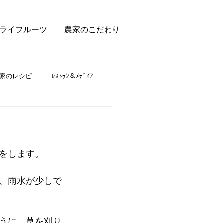
ライフルーツ
農家のこだわり
家のレシピ
ﾚｽﾄﾗﾝ＆ﾒﾃﾞｨｱ
をします。
、雨水が少しで
うに、草を刈り