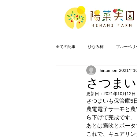
全ての記事
ひなみ柿
ブルーベリ
hinamien
2021年1
奥能登
FAQ
さつまい
更新日：
2021年10月12日
さつまいも保管庫5
農電電子サーモと農
ら下げて完成です。
あとは霧吹とポータ
これで、キュアリン