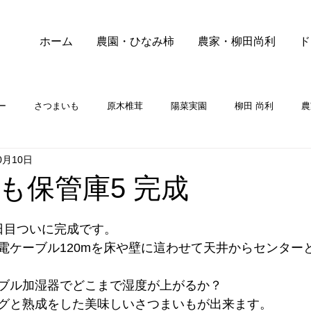
ホーム
農園・ひなみ柿
農家・柳田尚利
ド
ー
さつまいも
原木椎茸
陽菜実園
柳田 尚利
農
0月10日
も保管庫5 完成
日目ついに完成です。
電ケーブル120mを床や壁に這わせて天井からセンター
ブル加湿器でどこまで湿度が上がるか？
グと熟成をした美味しいさつまいもが出来ます。