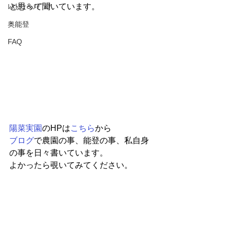
と思って聞いています。
ﾚｽﾄﾗﾝ＆ﾒﾃﾞｨｱ
奥能登
FAQ
陽菜実園
のHPは
こちら
から
ブログ
で農園の事、能登の事、私自身
の事を日々書いています。
よかったら覗いてみてください。