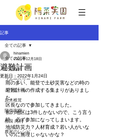
記事
全ての記事
hinamien
全ての記事
2021年12月18日
避難計画
ひなみ柿
更新日：
2022年1月24日
ブルーベリー
雨の多い、能登で土砂災害などの時の
さつまいも
避難計画の作成する集まりがありまし
た。
原木椎茸
区長なので参加してきました。
陽菜実園
私の地区は3件しかないので、こう言う
時、必ず参加になってしまいます。
柳田 尚利
地域防災力？人材育成？若い人がいな
農家のレシピ
いのに無理じゃないかな？