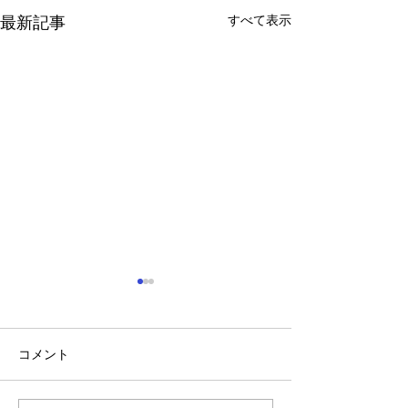
すべて表示
最新記事
コメント
山に海猫
朝市横丁縁日