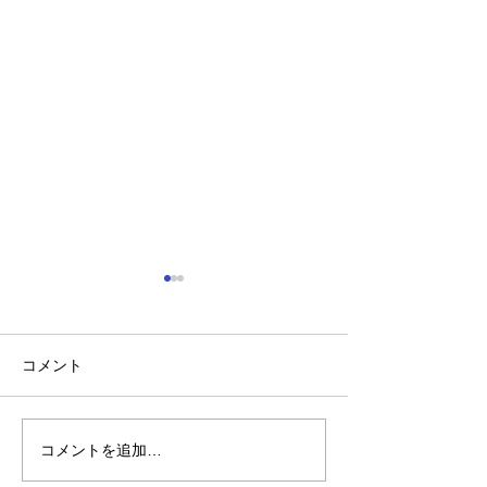
コメント
首相もうなずく
コメントを追加…
ア・ラ・フェル
ゥ・シンジロウ