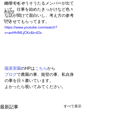
能登でもそうそうたるメンバーが出て
ﾚｽﾄﾗﾝ＆ﾒﾃﾞｨｱ
いて、仕事を始めたきっかけなど色々
奥能登
な話が聞けて面白いし、考え方の参考
FAQ
にさせてもらってます。
https://www.youtube.com/watch?
v=aoHhIMLjCKc&t=42s
陽菜実園
のHPは
こちら
から
ブログ
で農園の事、能登の事、私自身
の事を日々書いています。
よかったら覗いてみてください。
すべて表示
最新記事