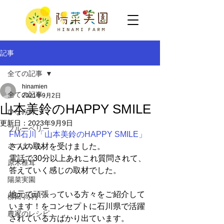
記事
全ての記事
hinamien
全ての記事
2021年9月2日
山本美鈴のHAPPY SMILE
ひなみ柿
更新日：
2023年9月9日
ブルーベリー
FM石川「山本美鈴のHAPPY SMILE」
さつまいも
さんの取材を受けました。
電話で30分以上あれこれ質問されて、
原木椎茸
答えていく感じの取材でした。
陽菜実園
地元で頑張っている方々をご紹介して
柳田 尚利
います！をコンセプトに石川県で活躍
農家のレシピ
されている方ばかり出ています。