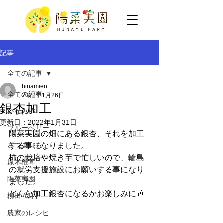
記事
全ての記事
hinamien
全ての記事
2022年1月26日
銀杏加工
ひなみ柿
更新日：
2022年1月31日
ブルーベリー
陽菜実園の畑にある銀杏、それを加工
さつまいも
する事になりました。
柿の栽培や焼き芋で忙しいので、輪島
原木椎茸
の就労支援施設にお願いする事になり
陽菜実園
ました。
どんな加工銀杏になるかお楽しみに🎶
柳田 尚利
農家のレシピ