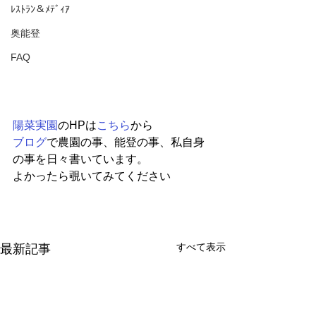
ﾚｽﾄﾗﾝ＆ﾒﾃﾞｨｱ
奥能登
FAQ
陽菜実園
のHPは
こちら
から
ブログ
で農園の事、能登の事、私自身
の事を日々書いています。
よかったら覗いてみてください
すべて表示
最新記事