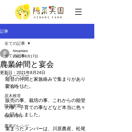
記事
全ての記事
hinamien
全ての記事
2021年8月17日
農業仲間と宴会
ひなみ柿
更新日：
2021年8月24日
ブルーベリー
能登の仲間と家族絡みで集まりがあり
さつまいも
宴会をした。
原木椎茸
販売の事、栽培の事、これからの能登
陽菜実園
の事、子育ての事などなど本当に色々
な話をしました。
柳田 尚利
農家のレシピ
集まったメンバーは、川原農産、松尾