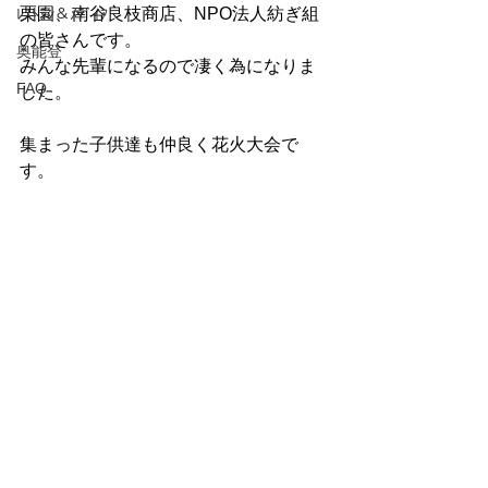
栗園、南谷良枝商店、NPO法人紡ぎ組
ﾚｽﾄﾗﾝ＆ﾒﾃﾞｨｱ
の皆さんです。
奥能登
みんな先輩になるので凄く為になりま
FAQ
した。
集まった子供達も仲良く花火大会で
す。