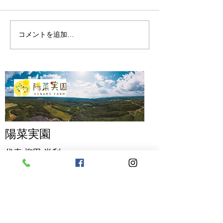
陽菜実園の開墾
陽菜実園の2024年
コメントを追加…
陽菜実園
代表 柳田
尚利
〒928-0221
石川県輪島市町野町真久チー１
TEL
090-7485-9162
MAIL
hinamien@gmail.com