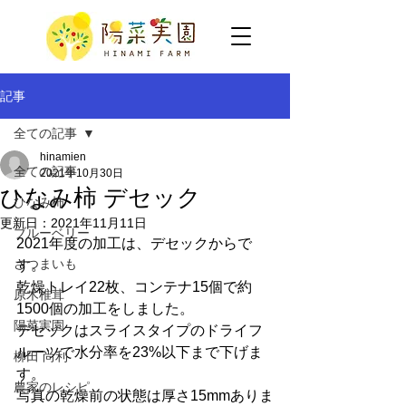
記事
全ての記事
hinamien
全ての記事
2021年10月30日
ひなみ柿 デセック
ひなみ柿
更新日：
2021年11月11日
ブルーベリー
2021年度の加工は、デセックからで
さつまいも
す。
乾燥トレイ22枚、コンテナ15個で約
原木椎茸
1500個の加工をしました。
陽菜実園
デセックはスライスタイプのドライフ
ルーツで水分率を23%以下まで下げま
柳田 尚利
す。
農家のレシピ
写真の乾燥前の状態は厚さ15mmありま