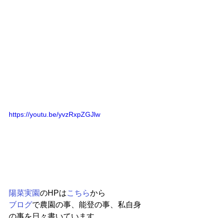
https://youtu.be/yvzRxpZGJlw
陽菜実園
のHPは
こちら
から
ブログ
で農園の事、能登の事、私自身
の事を日々書いています。