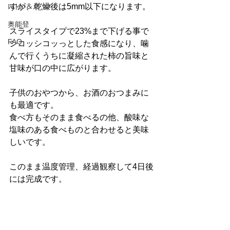
すが、乾燥後は5mm以下になります。
ﾚｽﾄﾗﾝ＆ﾒﾃﾞｨｱ
奥能登
スライスタイプで23%まで下げる事で
FAQ
シコッシコッっとした食感になり、噛
んで行くうちに凝縮された柿の旨味と
甘味が口の中に広がります。
子供のおやつから、お酒のおつまみに
も最適です。
食べ方もそのまま食べるの他、酸味な
塩味のある食べものと合わせると美味
しいです。
このまま温度管理、経過観察して4日後
には完成です。