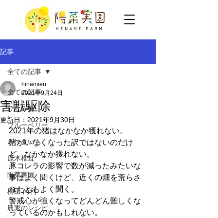
記事
全ての記事
hinamien
全ての記事
2021年9月24日
害獣駆除
ひなみ柿
更新日：
2021年9月30日
ブルーベリー
2021年の猪はなかなか獲れない。
さつまいも
猪がいなくなった訳ではないのだけ
ど、なかなか獲れない。
原木椎茸
豚コレラの影響で数が減ったみたいな
陽菜実園
事はよく聞くけど、近くの畑を荒らさ
れたともよく聞く。
柳田 尚利
警戒心が強くなってどんどん難しくな
農家のレシピ
っているのかもしれない。