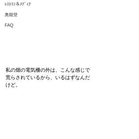
ﾚｽﾄﾗﾝ＆ﾒﾃﾞｨｱ
奥能登
FAQ
私の畑の電気柵の外は、こんな感じで
荒らされているから、いるはずなんだ
けど。