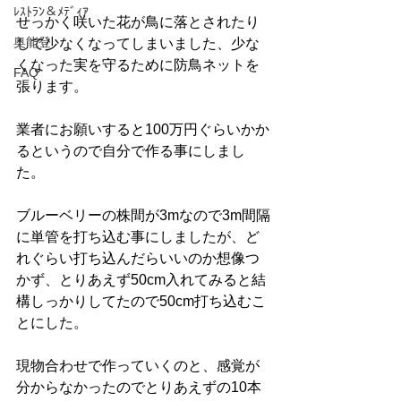
ﾚｽﾄﾗﾝ＆ﾒﾃﾞｨｱ
せっかく咲いた花が鳥に落とされたり
奥能登
して少なくなってしまいました、少な
くなった実を守るために防鳥ネットを
FAQ
張ります。
業者にお願いすると100万円ぐらいかか
るというので自分で作る事にしまし
た。
ブルーベリーの株間が3mなので3m間隔
に単管を打ち込む事にしましたが、ど
れぐらい打ち込んだらいいのか想像つ
かず、とりあえず50cm入れてみると結
構しっかりしてたので50cm打ち込むこ
とにした。
現物合わせで作っていくのと、感覚が
分からなかったのでとりあえずの10本