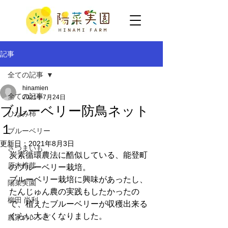
記事
全ての記事
hinamien
全ての記事
2021年7月24日
ブルーベリー防鳥ネット
ひなみ柿
１
ブルーベリー
更新日：
2021年8月3日
さつまいも
炭素循環農法に酷似している、能登町
原木椎茸
のブルーベリー栽培。
ブルーベリー栽培に興味があったし、
陽菜実園
たんじゅん農の実践もしたかったの
柳田 尚利
で、植えたブルーベリーが収穫出来る
ぐらい大きくなりました。
農家のレシピ