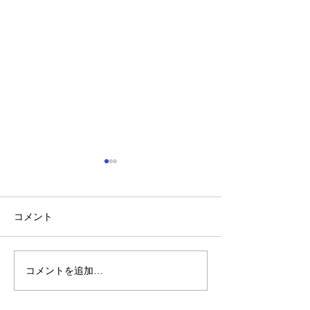
コメント
陽菜実園の開墾
陽菜実園の2024年
コメントを追加…