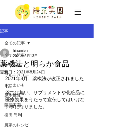
記事
全ての記事
hinamien
全ての記事
2021年8月13日
薬機法と明らか食品
ひなみ柿
更新日：
2021年8月24日
ブルーベリー
2021年8月、薬機法が改正されました
さつまいも
ね。
薬では無い、サプリメントや化粧品に
原木椎茸
医療効果をうたって宣伝してはいけな
陽菜実園
い事になりました。
柳田 尚利
農家のレシピ