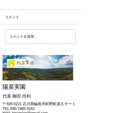
コメント
陽菜実園の開墾
陽菜実園の2024年
コメントを追加…
陽菜実園
代表 柳田
尚利
〒928-0221
石川県輪島市町野町真久チー１
TEL
090-7485-9162
MAIL
hinamien@gmail.com