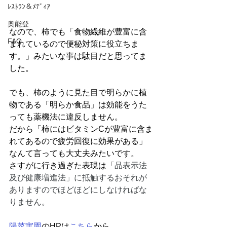
ﾚｽﾄﾗﾝ＆ﾒﾃﾞｨｱ
奥能登
なので、柿でも「食物繊維が豊富に含
FAQ
まれているので便秘対策に役立ちま
す。」みたいな事は駄目だと思ってま
した。
でも、柿のように見た目で明らかに植
物である「明らか食品」は効能をうた
っても薬機法に違反しません。
だから「柿にはビタミンCが豊富に含ま
れてあるので疲労回復に効果がある」
なんて言っても大丈夫みたいです。
さすがに行き過ぎた表現は「
品表示法
及び健康増進法」に抵触するおそれが
ありますのでほどほどにしなければな
りません。
陽菜実園
のHPは
こちら
から