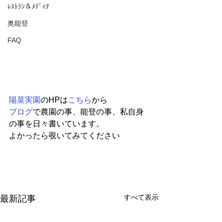
ﾚｽﾄﾗﾝ＆ﾒﾃﾞｨｱ
奥能登
FAQ
陽菜実園
のHPは
こちら
から
ブログ
で農園の事、能登の事、私自身
の事を日々書いています。
よかったら覗いてみてください
すべて表示
最新記事