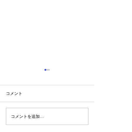
コメント
山に海猫
朝市横丁縁日
コメントを追加…