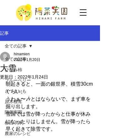
記事
全ての記事
hinamien
全ての記事
2022年1月20日
大雪
ひなみ柿
更新日：
2022年1月24日
ブルーベリー
朝起きると、一面の銀世界、積雪30cm
さつまいも
ぐらい。
うわぁ〜🎶とはならないで、まず車を
原木椎茸
掘り出します。
陽菜実園
雪国では雪が降ったからと仕事が休み
になったりはしません。雪が降ったら
柳田 尚利
早く起きて除雪です。
農家のレシピ