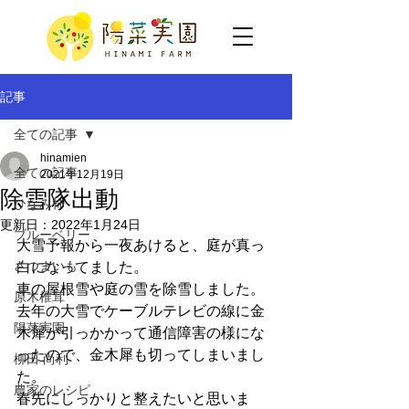
記事
全ての記事
hinamien
全ての記事
2021年12月19日
除雪隊出動
ひなみ柿
更新日：
2022年1月24日
ブルーベリー
大雪予報から一夜あけると、庭が真っ
さつまいも
白になってました。
車の屋根雪や庭の雪を除雪しました。
原木椎茸
去年の大雪でケーブルテレビの線に金
陽菜実園
木犀が引っかかって通信障害の様にな
ったので、金木犀も切ってしまいまし
柳田 尚利
た。
農家のレシピ
春先にしっかりと整えたいと思いま