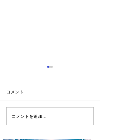
コメント
山に海猫
朝市横丁縁日
コメントを追加…