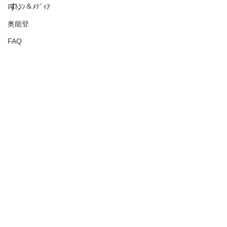
す。
ﾚｽﾄﾗﾝ＆ﾒﾃﾞｨｱ
奥能登
FAQ