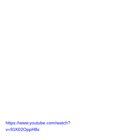
https://www.youtube.com/watch?
v=91K02OppH8s