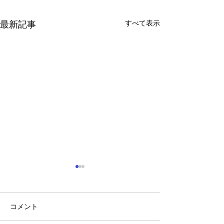
すべて表示
最新記事
コメント
山に海猫
朝市横丁縁日