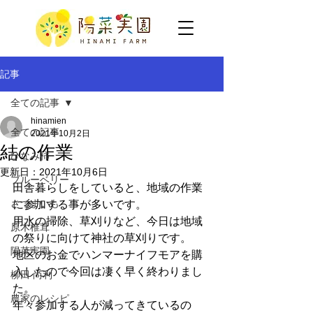
記事
全ての記事
hinamien
全ての記事
2021年10月2日
結の作業
ひなみ柿
更新日：
2021年10月6日
ブルーベリー
田舎暮らしをしていると、地域の作業
さつまいも
に参加する事が多いです。
用水の掃除、草刈りなど、今日は地域
原木椎茸
の祭りに向けて神社の草刈りです。
陽菜実園
地区のお金でハンマーナイフモアを購
入したので今回は凄く早く終わりまし
柳田 尚利
た。
農家のレシピ
年々参加する人が減ってきているの