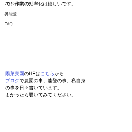
で、作業の効率化は嬉しいです。
ﾚｽﾄﾗﾝ＆ﾒﾃﾞｨｱ
奥能登
FAQ
陽菜実園
のHPは
こちら
から
ブログ
で農園の事、能登の事、私自身
の事を日々書いています。
よかったら覗いてみてください。