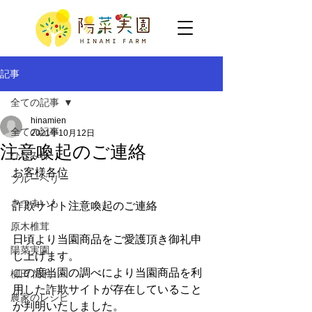
記事
全ての記事
hinamien
全ての記事
2021年10月12日
注意喚起のご連絡
ひなみ柿
お客様各位
ブルーベリー
さつまいも
詐欺サイト注意喚起のご連絡
原木椎茸
日頃より当園商品をご愛護頂き御礼申
陽菜実園
し上げます。
この度当園の調べにより当園商品を利
柳田 尚利
用した詐欺サイトが存在していること
農家のレシピ
が判明いたしました。