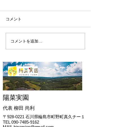
コメント
陽菜実園の開墾
陽菜実園の2024年
コメントを追加…
陽菜実園
代表 柳田
尚利
〒928-0221
石川県輪島市町野町真久チー１
TEL
090-7485-9162
MAIL
hinamien@gmail.com