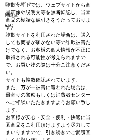
ﾚｽﾄﾗﾝ＆ﾒﾃﾞｨｱ
詐欺サイトでは、ウェブサイトから商
品画像や説明文等を無断転記し、当園
奥能登
商品の極端な値引きをうたっておりま
FAQ
す。
詐欺サイトを利用された場合は、購入
しても商品が届かない等の詐欺被害だ
けでなく、お客様の個人情報が不正に
取得される可能性が考えられますの
で、お買い物の際は十分ご注意くださ
い。
サイトも複数確認されています。
また、万が一被害に遭われた場合は、
最寄りの警察もしくは消費者センター
へご相談いただきますようお願い致し
ます。
お客様が安心・安全・便利・快適に当
園商品をご利用頂けますよう尽力して
まいりますので、引き続きのご愛護宜
しくお願い致します。