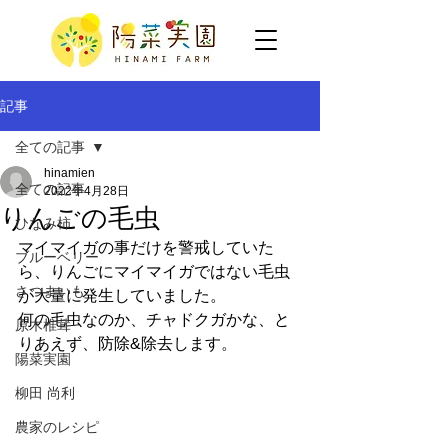
記事
全ての記事
hinamien
全ての記事
2022年4月28日
りんごの毛虫
ひなみ柿
マイマイガの事だけを警戒していた
ブルーベリー
ら、りんごにマイマイガではない毛虫
さつまいも
が大量に発生していました。
何の毛虫なのか、チャドクガかな、と
原木椎茸
りあえず、防除&除去します。
陽菜実園
柳田 尚利
農家のレシピ