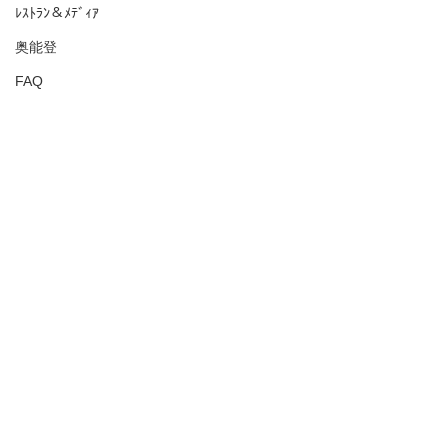
ﾚｽﾄﾗﾝ＆ﾒﾃﾞｨｱ
奥能登
FAQ