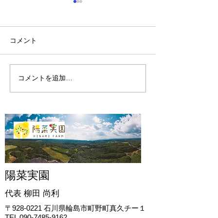
コメント
コメントを追加…
2024年ブルーベリーの剪
2024年ブルー
定2
定1
陽菜実園
代表 柳田
尚利
〒928-0221
石川県輪島市町野町真久チー１
TEL
090-7485-9162