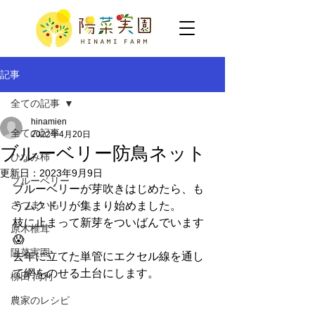
記事
全ての記事
hinamien
全ての記事
2022年4月20日
ブルーベリー防鳥ネット
ひなみ柿
更新日：
2023年9月9日
ブルーベリー
ブルーベリーが芽吹きはじめたら、も
さつまいも
うムクドリが集まり始めました。
枝に止まって新芽をついばんでいます
原木椎茸
😱
陽菜実園
去年に立てた単管にエクセル線を通し
て網をのせる土台にします。
柳田 尚利
農家のレシピ