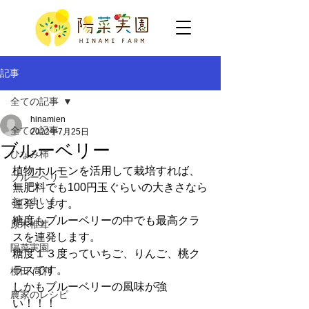
記事
全ての記事
hinamien
全ての記事
2022年7月25日
ブルーベリー
ひなみ柿
植物ホルモンを活用して栽培すれば、
ブルーベリー
無肥料でも100円玉ぐらいの大きさなら
さつまいも
連発します。
糖度もブルーベリーの中でも最高クラ
原木椎茸
スを連発します。
陽菜実園
糖度１３度っていちご、りんご、桃ク
ラスです。
柳田 尚利
しかもブルーベリーの風味が強
農家のレシピ
い！！！