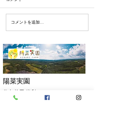
コメントを追加…
2024年ブルーベリーの剪
2024年ブルー
定2
定1
陽菜実園
代表 柳田
尚利
〒928-0221
石川県輪島市町野町真久チー１
TEL
090-7485-9162
MAIL
hinamien@gmail.com