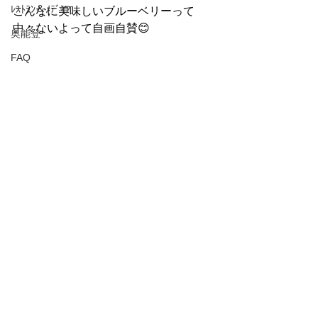
ﾚｽﾄﾗﾝ＆ﾒﾃﾞｨｱ
こんなに美味しいブルーベリーって
中々ないよって自画自賛😊
奥能登
FAQ