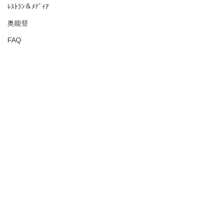
ﾚｽﾄﾗﾝ＆ﾒﾃﾞｨｱ
奥能登
FAQ