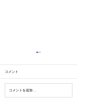
コメント
山に海猫
朝市横丁縁日
コメントを追加…