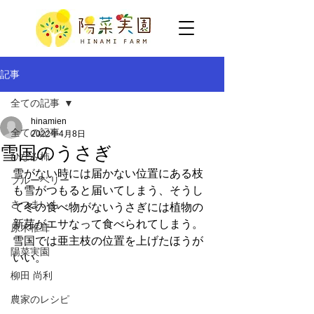
記事
全ての記事
hinamien
全ての記事
2022年4月8日
雪国のうさぎ
ひなみ柿
雪がない時には届かない位置にある枝
ブルーベリー
も雪がつもると届いてしまう、そうし
さつまいも
て冬の食べ物がないうさぎには植物の
新芽がエサなって食べられてしまう。
原木椎茸
雪国では亜主枝の位置を上げたほうが
陽菜実園
いい。
柳田 尚利
農家のレシピ