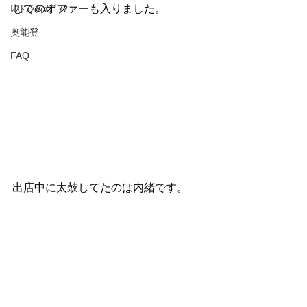
してのオファーも入りました。
ﾚｽﾄﾗﾝ＆ﾒﾃﾞｨｱ
奥能登
FAQ
出店中に太鼓してたのは内緒です。