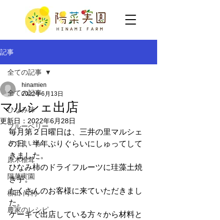
記事
全ての記事
hinamien
全ての記事
2022年6月13日
マルシェ出店
ひなみ柿
更新日：
2022年6月28日
ブルーベリー
毎月第２日曜日は、三井の里マルシェ
さつまいも
の日、半年ぶりぐらいにしゅってして
きました。
原木椎茸
ひなみ柿のドライフルーツに珪藻土焼
陽菜実園
き芋。
たくさんのお客様に来ていただきまし
柳田 尚利
た。
農家のレシピ
ケーキで出店している方々から材料と