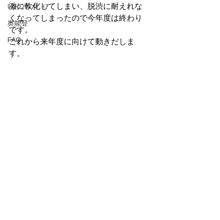
激に軟化してしまい、脱渋に耐えれな
ﾚｽﾄﾗﾝ＆ﾒﾃﾞｨｱ
くなってしまったので今年度は終わり
奥能登
です。
FAQ
これから来年度に向けて動きだしま
す。