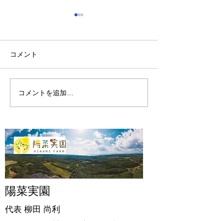
コメント
陽菜実園の開墾
陽菜実園の2024年
コメントを追加…
陽菜実園
代表 柳田
尚利