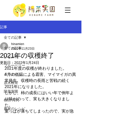
記事
全ての記事
hinamien
全ての記事
2021年11月23日
2021年の収穫終了
ひなみ柿
更新日：
2022年1月24日
ブルーベリー
2021年度の収穫が終わりました。
さつまいも
4月の低温による霜害、マイマイガの異
常発生、収穫時の長雨と苦戦の続く
原木椎茸
2021年になりました。
陽菜実園
しかし、柿の成長にはいい年で例年よ
り味がのって、実も大きくなりまし
柳田 尚利
た。
農家のレシピ
葉っぱが落ちてしまったので、実が急