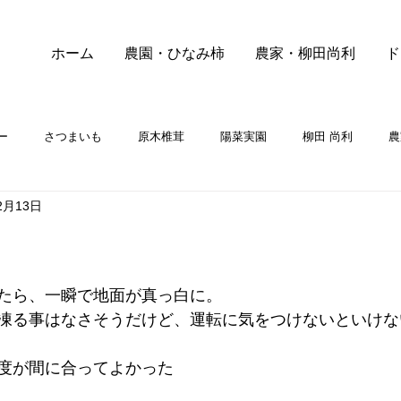
ホーム
農園・ひなみ柿
農家・柳田尚利
ド
ー
さつまいも
原木椎茸
陽菜実園
柳田 尚利
農
2月13日
たら、一瞬で地面が真っ白に。
凍る事はなさそうだけど、運転に気をつけないといけな
度が間に合ってよかった