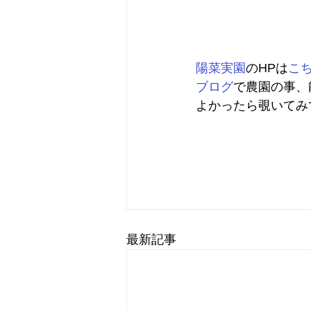
陽菜実園
のHPは
こ
ブログ
で農園の事、
よかったら覗いてみ
最新記事