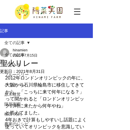
記事
全ての記事
hinamien
全ての記事
2021年7月15日
聖火リレー
ひなみ柿
更新日：
2021年8月31日
ブルーベリー
2012年ロンドンオリンピックの年に、
さつまいも
大阪から石川県輪島市に移住してきて
から、「こっちに来て何年になる？」
原木椎茸
って聞かれると「ロンドンオリンピッ
陽菜実園
クの時に来たから何年やね」
と答えてました。
柳田 尚利
4年おきで計算もしやすいし話題によく
農家のレシピ
使っていてオリンピックを意識してい