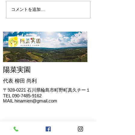
陽菜実園・柳田の思い
コメントを追加…
2023年8月8日
川原さんと無肥
陽菜実園
代表 柳田
尚利
〒928-0221
石川県輪島市町野町真久チー１
TEL
090-7485-9162
MAIL
hinamien@gmail.com