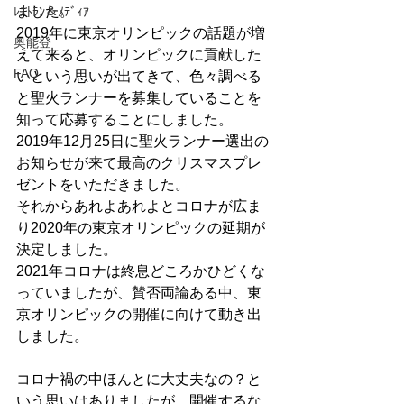
ました。
ﾚｽﾄﾗﾝ＆ﾒﾃﾞｨｱ
2019年に東京オリンピックの話題が増
奥能登
えて来ると、オリンピックに貢献した
FAQ
いという思いが出てきて、色々調べる
と聖火ランナーを募集していることを
知って応募することにしました。
2019年12月25日に聖火ランナー選出の
お知らせが来て最高のクリスマスプレ
ゼントをいただきました。
それからあれよあれよとコロナが広ま
り2020年の東京オリンピックの延期が
決定しました。
2021年コロナは終息どころかひどくな
っていましたが、賛否両論ある中、東
京オリンピックの開催に向けて動き出
しました。
コロナ禍の中ほんとに大丈夫なの？と
いう思いはありましたが、開催するな